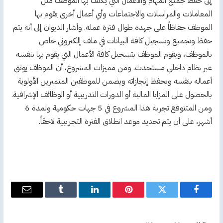
إلى حفظ جميع المهام والأعمال التي يكلف بها الموظف مثل
المعاملات والمراسلات والاجتماعات وأي أعمال أخرى يقوم بها
الموظف حفاظاً على جهده طوال فترة عمله. وأشار الديوان إلى أنه يتم
حفظ وتجميع وتسجيل كافة البيانات في ملف إلكتروني خاص
بالموظف، ويقوم الموظف بتسجيل كافة الأعمال التي يقوم بها بنفسه
عبر نظام داخلي مستحدث. ومن مميزات المشروع، أن الموظف يوثق
أعماله بنفسه ويحفظ إنجازاته ويضمن للموظفين المتميزين الأولوية
بالحصول على المزايا المالية أو الدورات التدريبية أو الوظائف الإشرافية.
ومن المتتوقع تجربة هذا المشروع في 5 جهات حكومية ولمدة 6
أشهر، على أن يتم تحديد موعد انطلاق الفترة التجريبية لاحقاً.
فيسبوك
تويتر
بينتيريست
لينكدإن
Tumblr
البريد
الإلكترو