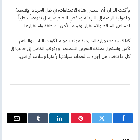
وأكدت الوزارة أن استمرار هذه الاعتداءات، في ظل الجهود الإقليمية
والدولية الرامية إلى التهدئة وخفض التصعيد، يمثل تقويضاً خطيراً
لمساعي السلام والاستقرار، وتهديداً لأمن المنطقة واستقرارها.
كذلك جددت وزارة الخارجية موقف دولة الكويت الثابت والداعم
لأمن واستقرار مملكة البحرين الشقيقة، ووقوفها الكامل إلى جانبها في
كل ما تتخذه من إجراءات لحماية سيادتها وأمنها وسلامة أراضيها.
فيسبوك
تويتر
بينتيريست
لينكدإن
Tumblr
البريد
الإلكترو