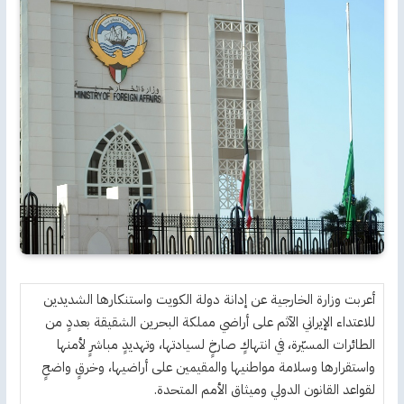
أعربت وزارة الخارجية عن إدانة دولة الكويت واستنكارها الشديدين
للاعتداء الإيراني الآثم على أراضي مملكة البحرين الشقيقة بعددٍ من
الطائرات المسيّرة، في انتهاكٍ صارخٍ لسيادتها، وتهديدٍ مباشرٍ لأمنها
واستقرارها وسلامة مواطنيها والمقيمين على أراضيها، وخرقٍ واضحٍ
لقواعد القانون الدولي وميثاق الأمم المتحدة.