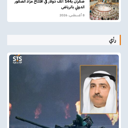
صقران بـ144 ألف دولار في افتتاح مزاد الصقور
الدولي بالرياض
8 أغسطس، 2026
رأي