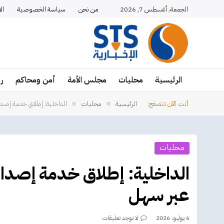
الجمعة, أغسطس 7, 2026
من نحن
سياسة الخصوصية
ال
الرئيسية
محليات
مجلس الأمة
أمن ومحاكم
ر
أنت الآن تتصفح:
الرئيسية
محليات
»
»
محليات
‏‎الداخلية: إطلاق خدمة إصدا
عبر ‎سهل
6 يوليو، 2026
لا توجد تعليقات