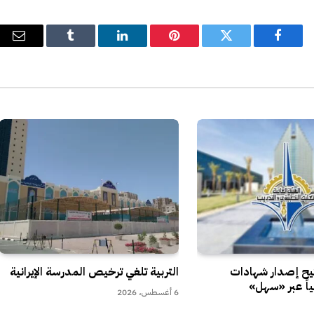
فيسبوك
تويتر
بينتيريست
لينكدإن
Tumblr
البري
الإل
تيح إصدار شهادات
التربية تلغي ترخيص المدرسة الإيرانية
ياً عبر «سهل»
6 أغسطس، 2026