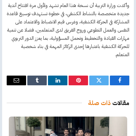
وأكدت وزارة التربية أن نسخة هذا العام تشهد ولأول مرة افتتاح أندية
جديدة متخصصة بالنشاط الكشفي، في خطوة تستهدف توسيع قاعدة
المشاركة في الحركة الكشفية، وغرس قيم الانضباط والاعتماد على
النفس والعمل التطوعي وروح الفريق لدى المتعلمين، فضلا عن تنمية
مهارات القيادة والتخطيط وتحمل المسؤولية، بما يعزز الدور التربوي
للحركة الكشفية باعتبارها إحدى الركائز المهمة في بناء شخصية
المتعلم.
فيسبوك
تويتر
بينتيريست
لينكدإن
Tumblr
البريد
الإلكترو
مقالات
ذات صلة