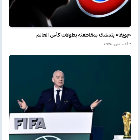
«يويفا» يتمسّك بمقاطعته بطولات كأس العالم
7 أغسطس، 2026