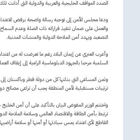
الصدد المواقف الخليجية والعربية والدولية التي أدانت تلك 
ودعا مجلس الأمن إلى توجيه رسالة واضحة برفض الاعتداءات
والعمل على ضمان تنفيذ قراراته ذات الصلة وعدم السماح ب
التصعيد ويهدد أمن الملاحة الدولية والمنشآت المدنية.
وأعرب العنزي عن إيمان البلاد رغم ما تعرضت له من اعتدا
السلمية مرحبا بالجهود الدبلوماسية الرامية إلى إيقاف الع
وثمن المساعي التي بذلتها كل من دولة قطر وباكستان إلى
ترتيبات مستقبلية لأمن المنطقة يجب أن تراعي مصالح دول
واختتم الوزير المفوض البيان بالتأكيد على أن أمن الخليج 
ترتبط بأمن الطاقة والاقتصاد العالمي وسلامة الملاحة الد
القاطع لأي اعتداء يمس سيادتها أو أمنها أو سلامة أراضيها