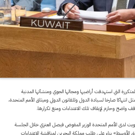
متكررة التي استهدفت أراضيها ومجالها الجوي ومنشآتها المدنية
ل انتهاكا صارخا لسيادة الدول وللقانون الدولي وميثاق الأمم المتحدة،
قف واضح وحازم لإيقاف تلك الاعتداءات ومنع تكرارها.
الكويت لدى الأمم المتحدة الوزير المفوض فيصل العنزي خلال الجلسة
رق الأوسط» بناء على طلب مملكة البحرين لمناقشة الاعتداءات