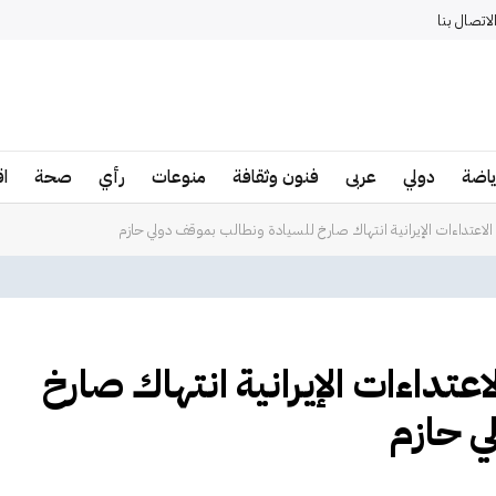
لاتصال بنا
ياضة
دولي
عربى
فنون وثقافة
منوعات
رأي
صحة
ا
لاعتداءات الإيرانية انتهاك صارخ للسيادة ونطالب بموقف دولي حازم
عتداءات الإيرانية انتهاك صارخ
ي حازم