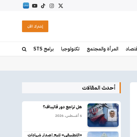
X
الانستغرام
تيكتوك
يوتيوب
RSS
(Twitter)
إشترك الآن
قتصاد
المرأة والمجتمع
تكنولوجيا
برامج STS
أحدث المقالات
هل تراجع دور قاليباف؟
6 أغسطس، 2026
«التطبيقي» تتيح إصدار شهادات