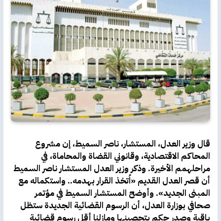
قال وزير العدل، المستشار، ناصر السميط، إن مشروع
المحاكم الاقتصادية، وقانوني القضاة والمحاماة، في
مراحلهمم الأخيرة. وذكر وزير العدل المستشار ناصر السميط
أن قصر العدل القديم «اُتخذ القرار بهدمه.. واستكماله مع
المبنى الجديد». وأوضح المستشار السميط في مؤتمر
صحافي بوزارة العدل، أن الرسوم القضائية الجديدة ستظل
باقية وصدر حكم بتحصينها ومازلنا أقل رسوم قضائية