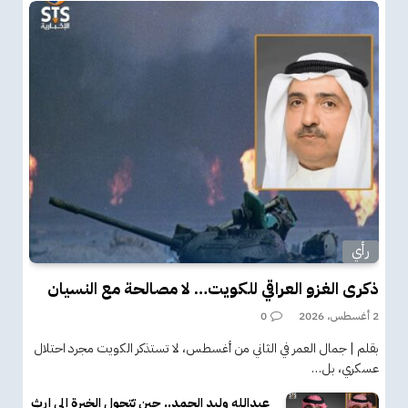
رأي
ذكرى الغزو العراقي للكويت… لا مصالحة مع النسيان
2 أغسطس، 2026
0
بقلم | جمال العمر في الثاني من أغسطس، لا تستذكر الكويت مجرد احتلال
عسكري، بل…
عبدالله وليد الحمد.. حين تتحول الخبرة إلى إرثٍ