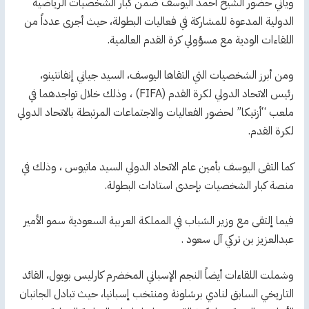
ويأتي حضور الشيخ أحمد اليوسف ضمن كبار الشخصيات الرياضية
الدولية المدعوة للمشاركة في فعاليات البطولة، حيث أجرى عدداً من
اللقاءات الودية مع مسؤولي كرة القدم العالمية.
ومن أبرز الشخصيات التي التقاها اليوسف، السيد جياني إنفانتينو،
رئيس الاتحاد الدولي لكرة القدم (FIFA) ، وذلك خلال تواجدهما في
ملعب “أزتيكا” لحضور الفعاليات والاجتماعات المرتبطة بالاتحاد الدولي
لكرة القدم.
كما التقى اليوسف بأمين عام الاتحاد الدولي السيد ماتيوس ، وذلك في
منصة كبار الشخصيات بإحدى استادات البطولة.
فيما إلتقى مع وزير الشباب في المملكة العربية السعودية سمو الأمير
عبدالعزيز بن تركي آل سعود .
وشملت اللقاءات أيضاً النجم الإسباني المخضرم كارليس بويول، القائد
التاريخي السابق لنادي برشلونة ومنتخب إسبانيا، حيث تبادل الجانبان