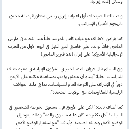
وسائل إعلام إيرانية.
وتعد تلك التصريحات أول اعتراف إيراني رسمي بخطورة إصابة مجتبى
بالهجوم الأميركي الإسرائيلي.
كما يتزامن الاعتراف مع غياب كامل للمرشد علناً منذ انتخابه في مارس
الماضي خلفاً لوالده علي خامنئي الذي اغتيل في اليوم الأول من الحرب
الإسرائيلية الأميركية على إيران (28 فبراير الماضي).
وفي السياق قال فرزان ثابت، الخبير في الشؤون الإيرانية في معهد جنيف
للدراسات العليا: “يبدو أن مجتبى يؤدي، بمساعدة مكتبه على الأرجح،
دوراً في الإشراف على التوجه العام للسياسات، بما في ذلك المواقف
الرئيسية للمفاوضات مع الولايات المتحدة”.
كما أضاف ثابت: “لكن على الأرجح فإن مستوى انخراطه الشخصي في
السياسة أقل بكثير مما كان عليه مستوى والده” وذلك يعود إلى
الوضع الأمني وحالته الصحية. وأردف: “مع استقرار الوضع الأمني