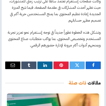
وكانت صفحات إنستغرام تعتمد سابقاً على ترتيب زمني للمنشورات،
حيث تظهر أحدث المشاركات في مقدمة الصفحة، فيما تتيح الميزة
الجديدة إعادة تنظيم المحتوى بما يمنح المستخدمين حرية أكبر في
تصميم مظهر حساباتهم.
وتشكل هذه الخطوة تطوراً جديداً في توجه إنستغرام نحو تعزيز تجربة
المستخدم وتخصيص المحتوى، بما يواكب متطلبات صناع المحتوى
ويمنحهم أدوات أكثر مرونة لإدارة حضورهم الرقمي.
فيسبوك
تويتر
بينتيريست
لينكدإن
Tumblr
البريد
الإلكترو
مقالات
ذات صلة