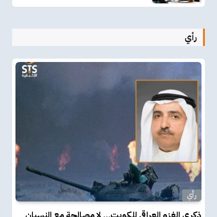
رأي
رأي
ذكرى الغزو العراقي للكويت… لا مصالحة مع النسيان