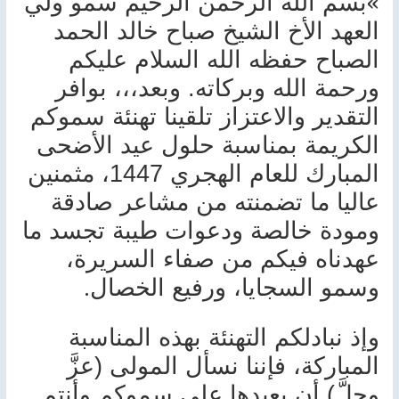
«
بسم الله الرحمن الرحيم سمو ولي
العهد الأخ الشيخ صباح خالد الحمد
الصباح حفظه الله السلام عليكم
ورحمة الله وبركاته. وبعد،،، بوافر
التقدير والاعتزاز تلقينا تهنئة سموكم
الكريمة بمناسبة حلول عيد الأضحى
المبارك للعام الهجري 1447، مثمنين
عاليا ما تضمنته من مشاعر صادقة
ومودة خالصة ودعوات طيبة تجسد ما
عهدناه فيكم من صفاء السريرة،
.
وسمو السجايا، ورفيع الخصال
وإذ نبادلكم التهنئة بهذه المناسبة
المباركة، فإننا نسأل المولى (عزَّ
وجلَّ) أن يعيدها على سموكم وأنتم