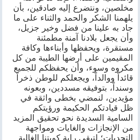
مخلصين، ونتضرع إليه صادقين، بأن
يلهمنا الشكر والحمد والثناء على ما
جاد به علينا من فضل وخير جزيل،
وأن يجعل بلادنا آمنة مطمئنة
مستقرة، ويحفظها وأبناءها وكافة
المقيمين على أرضها الطيبة من كل
مكروه وسوء، وأن يحفظكم للجميع
قائداً ووالداً، ويجعلكم للوطن ذخراً
وسنداً، بتوفيقه مسددين، وبعونه
مؤيدين، لنمضي بخطى واثقة في
ظل قيادتكم الحكيمة ورؤيتكم
السامية السديدة نحو تحقيق المزيد
من الإنجازات والغايات ومواجهة
التحديات؛ لتبقى راية كويتنا الغالية