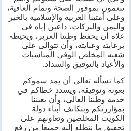
تنعمون بموفور الصحة وتمام العافية،
وعلى أمتينا العربية والإسلامية بالخير
واليمن والبركات، داعين إياه في
علاه أن يحفظ وطننا العزيز، ويحيطه
برعايته وعنايته، وأن تتوالى على
شعبه المخلص الوفي المناسبات
.
والأعياد بالتوفيق والسداد
كما نسأله تعالى أن يمد سموكم
بعونه وتوفيقه، ويسدد خطاكم في
خدمة وطننا الغالي، وأن يعيننا
بمؤازرتكم وبتكاتف أبناء دولة
الكويت المخلصين وتعاونهم على
تحقيق ما نتطلع إليه جميعا من رفع