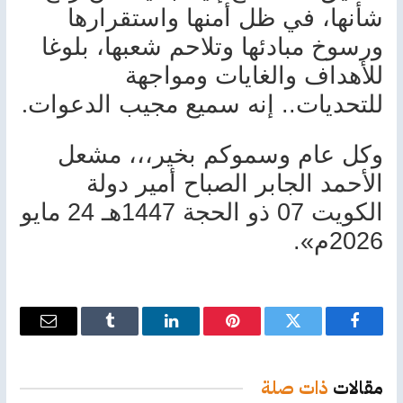
شأنها، في ظل أمنها واستقرارها
ورسوخ مبادئها وتلاحم شعبها، بلوغا
للأهداف والغايات ومواجهة
.
للتحديات.. إنه سميع مجيب الدعوات
وكل عام وسموكم بخير،،، مشعل
الأحمد الجابر الصباح أمير دولة
الكويت 07 ذو الحجة 1447هـ 24 مايو
2026م».
فيسبوك
تويتر
بينتيريست
لينكدإن
Tumblr
البريد
الإلكترو
مقالات
ذات صلة