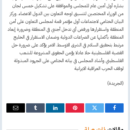
بشاره أول أمين عام للمجلس والموافقة على تشكيل خمس لجان
من الوزراء المختصين لتنسيق اوجه التعاون بين الدول الاعضاء. وركز
البيان الختامي لاجتماعات أول مؤتمر قمة لمجلس التعاون على أمن
المنطقة واستقرارها ورفض أي تدخل أجنبي في المنطقة وضرورة إبعاد
المنطقة بأكملها عن الصراعات الدولية وضمان الاستقرار في الخليج
مرتبط بتحقيق السلام في الشرق الاوسط. الامر يؤكد على ضرورة حل
القضية الفلسطينية حلا عادلا يؤمن الحقوق المشروعة للشعب
الفلسطيني وأشاد المجلس في بيانه الختامي على الجهود المبذولة
لوقف الحرب العراقية الايرانية
(الجريدة)
فيسبوك
تويتر
بينتيريست
لينكدإن
Tumblr
البريد
الإلكترو
مقالات
ذات صلة