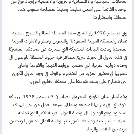
المجالات السياسية والاقتصادية والتربوية والاعلامية وإيجاد نوع من
الوحدة القائمة على أسس سليمة ومتينة لمصلحة شعوب هذه
المنطقة واستقرارها.
وفي ديسمبر 1978 زار الشيخ سعد العبدالله السالم الصباح سلطنة
عمان والمملكة العربية السعودية والبحرين وقطر والامارات العربية
المتحدة ودعت البيانات المشتركة التي صدرت عن محادثاته المشتركة
في هذه الدول الى تحرك سريع تتضافر فيه جهود المنطقة للوصول الى
وحدة دولهم العربية التي تحتمها الروابط الدينية والقومية واماني
شعوبها في تحقيق المزيد من التقدم والوقوف في وجه الدول الكبرى
التي تتصارع على بسط نفوذها على منطقة الخليج العربي.
وقد أشار البيان الكويتي البحريني الصادر في 9 ديسمبر 1978 الى دقة
الاوضاع التي تمر بها المنطقة ودعا الى سرعة العمل من اجل الهدف
المنشود وهو الوصول الى وحدة الدول العربية الامر الذي تحتمه
العلاقات التاريخية وطبيعة الامور بينها وتلبية الاماني لشعوبها وتحقيق
مزيد من التقدم والرخاء.