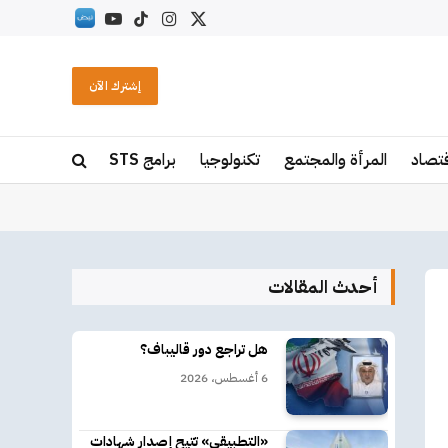
X
الانستغرام
تيكتوك
يوتيوب
RSS
(Twitter)
إشترك الآن
قتصاد
المرأة والمجتمع
تكنولوجيا
برامج STS
أحدث المقالات
هل تراجع دور قاليباف؟
6 أغسطس، 2026
«التطبيقي» تتيح إصدار شهادات