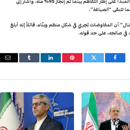
وأضاف المسؤول الأميركي أن إيران وافقت من حيث المبدأ على إطار التفاهم بينما تم إنجاز 95% منه. وأشار إلى
ا تتبقى “الصياغة”.
ل” أن المفاوضات تجري في شكل منظم وبنّاء، قائلاً إنه أبلغ
ت في صالحه، على حد قوله.
فيسبوك
تويتر
بينتيريست
لينكدإن
Tumblr
البري
الإل