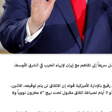
 سريعاً إلى تفاهم مع إيران لإنهاء الحرب في الشرق الأوسط،
يوز” Fox News عن مسؤول رفيع بالإدارة الأميركية قوله إن الاتفاق لن يتم توقيعه، الاثنين،
وإن الرئيس الأميركي دونالد ترامب يمنح إيران 5 أو 6 أو 7 أيام لصياغة اتفاق مقبول تحت نهج “لا مخزون نووياً ولا