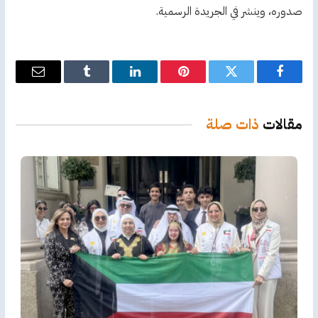
صدوره، وينشر في الجريدة الرسمية.
فيسبوك
تويتر
بينتيريست
لينكدإن
Tumblr
البريد
الإلكترو
مقالات
ذات صلة