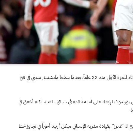
تُوِّج أرسنال بلقب الدوري الإنجليزي الممتاز لكرة القدم الثلاثاء للمرة الأولى منذ 22 عاماً، بعدما سقط مانشستر سيتي في فخ
لى بورنموث للإبقاء على آماله قائمة في سباق اللقب، لكنه أخفق في
.
ح الـ “غانرز” بقيادة مدربه الإسباني ميكل أرتيتا أخيراً في تجاوز خط