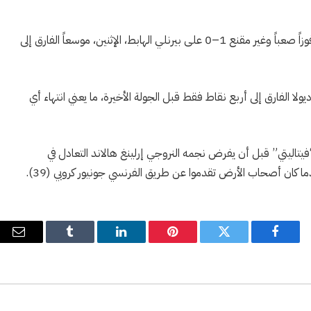
واقترب النادي اللندني فعلياً من حسم اللقب بعدما حقق فوزاً صعباً وغير مقنع 1–0 على بيرنلي الهابط، الإثنين، موسعاً الفارق إلى
 الفارق إلى أربع نقاط فقط قبل الجولة الأخيرة، ما يعني انتهاء أي
اليتي” قبل أن يفرض نجمه النروجي إرلينغ هالاند التعادل في
 كان أصحاب الأرض تقدموا عن طريق الفرنسي جونيور كروبي (39).
فيسبوك
تويتر
بينتيريست
لينكدإن
Tumblr
البري
الإل