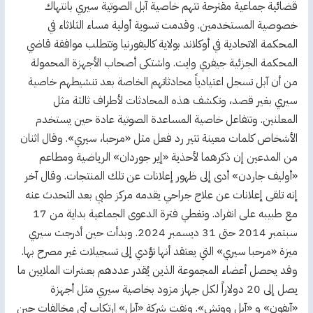
قضائية جماعية مقترحة تتهم خاصية آبل الصوتية سيري بانتهاك
خصوصية المستخدمين. وقدمت تسوية أولية مساء الثلاثاء في
المحكمة الاتحادية في أوكلاند بولاية كاليفورنيا وتتطلب موافقة قاضي
المحكمة الجزئية جيفري وايت. واشتكى أصحاب الأجهزة المحمولة
من أن آبل تسجل اعتيادياً محادثاتهم الخاصة بعد تنشيطهم خاصية
سيري بغير قصد، وتكشف هذه المحادثات لأطراف ثالثة مثل
المعلنين. وتتفاعل خاصية المساعدة الصوتية عادة حين يستخدم
الأشخاص كلمات معينة تثير رد فعل مثل «مرحبا، سيري». وقال اثنان
من المدعين إن ذكرهما لأحذية «إير جوردان» الرياضية ومطاعم
«أوليف جاردن» أدى إلى ظهور إعلانات عن تلك المنتجات. وقال آخر
إنه تلقى إعلانات عن علاج جراحي يقدمه مركز طبي بعد التحدث عنه
مع طبيبه على انفراد. وتغطي فترة الدعوى الجماعية بداية من 17
سبتمبر 2014 حتى 31 ديسمبر 2024. وبدأت حين أدرجت سيري
ميزة «مرحبا سيري» التي يعتقد أنها تؤدي إلى تسجيلات غير مصرح بها.
وقد يحصل أعضاء المجموعة الذين يُقدر عددهم بعشرات الملايين ما
يصل إلى 20 دولاراً لكل جهاز مزود بخاصية سيري مثل أجهزة
«آيفون» و «آبل ووتش». ونفت شركة «آبل» ارتكاب أي مخالفات حين