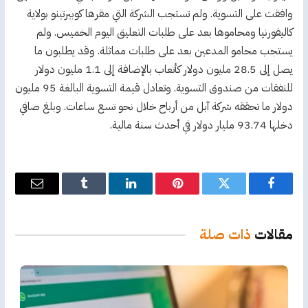
وافقت على التسوية. ولم تستجب الشركة التي مقرها كوبيرتينو بولاية
كاليفورنيا ومحاموها بعد على طلبات التعليق اليوم الخميس. ولم
يستجب محامو المدعين بعد على طلبات مماثلة. وقد يطلبون ما
يصل إلى 28.5 مليون دولار كأتعاب بالإضافة إلى 1.1 مليون دولار
للنفقات من صندوق التسوية. وتعادل قيمة التسوية البالغة 95 مليون
دولار ما تحققه شركة آبل من أرباح خلال نحو تسع ساعات. وبلغ صافي
دخلها 93.74 مليار دولار في أحدث سنة مالية.
فيسبوك
تويتر
بينتيريست
لينكدإن
Tumblr
البريد
الإلكترو
مقالات
ذات صلة