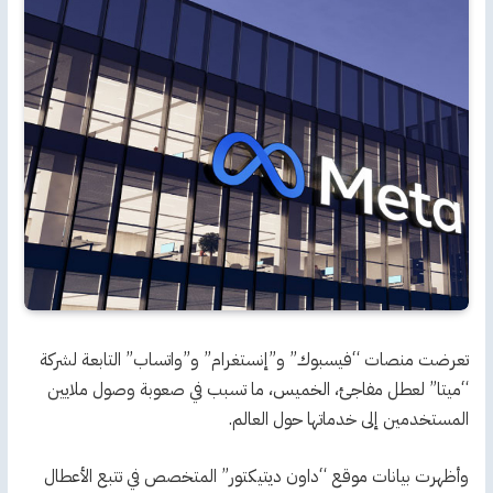
تعرضت منصات “فيسبوك” و”إنستغرام” و”واتساب” التابعة لشركة
“ميتا” لعطل مفاجئ، الخميس، ما تسبب في صعوبة وصول ملايين
المستخدمين إلى خدماتها حول العالم.
وأظهرت بيانات موقع “داون ديتيكتور” المتخصص في تتبع الأعطال