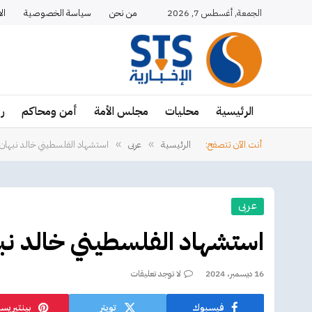
الجمعة, أغسطس 7, 2026
من نحن
سياسة الخصوصية
ال
الرئيسية
محليات
مجلس الأمة
أمن ومحاكم
ر
أنت الآن تتصفح:
الرئيسية
عربى
استشهاد الفلسطيني خالد نبهان
»
»
عربى
استشهاد الفلسطيني خالد نب
16 ديسمبر، 2024
لا توجد تعليقات
فيسبوك
تويتر
بينتيريس