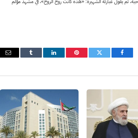
وفمبر 2023، ويخاطبها وكأنها حية، ثم يقول عبارته الشهيرة: «هذه كانت روح الروح»، في مشهد مؤلم
فيسبوك
تويتر
بينتيريست
لينكدإن
Tumblr
البري
الإل