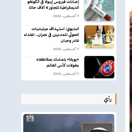
إصابات فيروس إيبولا في الكونغو
الديمقراطية تتجاوز 4 آلاف حالة
7 أغسطس، 2026
البديوي: استهداف ميليشيات
الحوثي للمدنيين في نجران.. اعتداء
غادر وجبان
7 أغسطس، 2026
«يويفا» يتمسّك بمقاطعته
بطولات كأس العالم
7 أغسطس، 2026
رأي