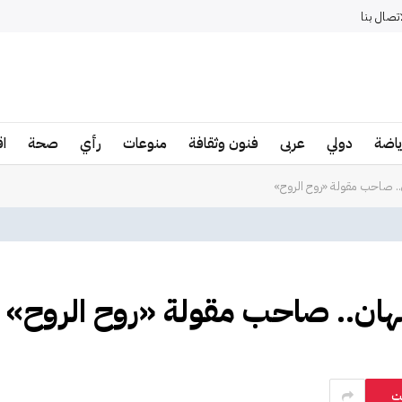
اتصال بنا
ياضة
دولي
عربى
فنون وثقافة
منوعات
رأي
صحة
ا
.. صاحب مقولة «روح الروح»
هان.. صاحب مقولة «روح الروح»
ت