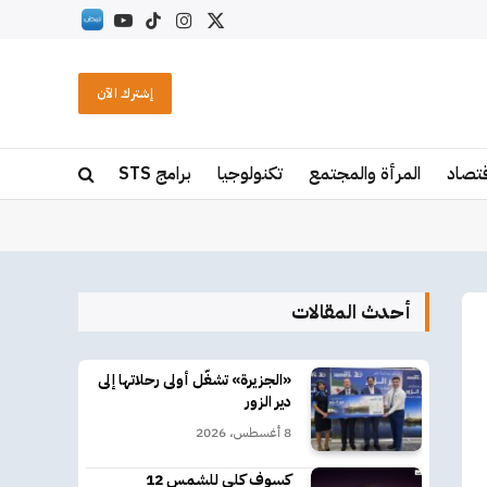
X
الانستغرام
تيكتوك
يوتيوب
RSS
(Twitter)
إشترك الآن
قتصاد
المرأة والمجتمع
تكنولوجيا
برامج STS
أحدث المقالات
«الجزيرة» تشغّل أولى رحلاتها إلى
دير الزور
8 أغسطس، 2026
كسوف كلي للشمس 12