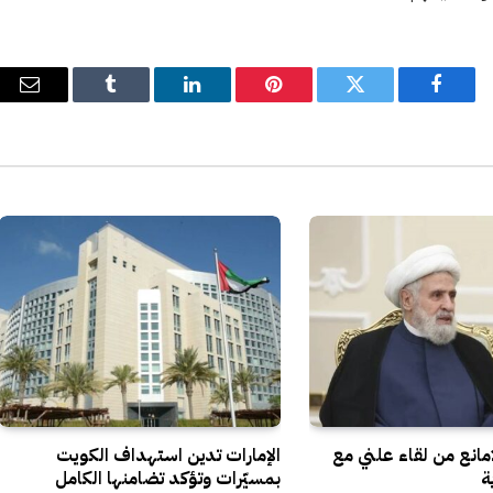
فيسبوك
تويتر
بينتيريست
لينكدإن
Tumblr
البري
الإل
مانع من لقاء علني مع
الإمارات تدين استهداف الكويت
ة
بمسيّرات وتؤكد تضامنها الكامل