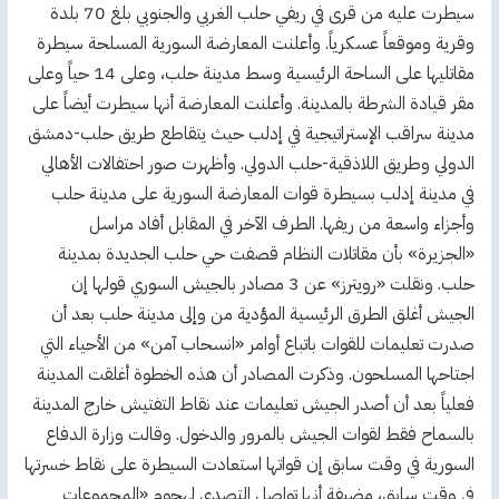
سيطرت عليه من قرى في ريفي حلب الغربي والجنوبي بلغ 70 بلدة
وقرية وموقعاً عسكرياً. وأعلنت المعارضة السورية المسلحة سيطرة
مقاتليها على الساحة الرئيسية وسط مدينة حلب، وعلى 14 حياً وعلى
مقر قيادة الشرطة بالمدينة. وأعلنت المعارضة أنها سيطرت أيضاً على
مدينة سراقب الإستراتيجية في إدلب حيث يتقاطع طريق حلب-دمشق
الدولي وطريق اللاذقية-حلب الدولي. وأظهرت صور احتفالات الأهالي
في مدينة إدلب بسيطرة قوات المعارضة السورية على مدينة حلب
وأجزاء واسعة من ريفها. الطرف الآخر في المقابل أفاد مراسل
«الجزيرة» بأن مقاتلات النظام قصفت حي حلب الجديدة بمدينة
حلب. ونقلت «رويترز» عن 3 مصادر بالجيش السوري قولها إن
الجيش أغلق الطرق الرئيسية المؤدية من وإلى مدينة حلب بعد أن
صدرت تعليمات للقوات باتباع أوامر «انسحاب آمن» من الأحياء التي
اجتاحها المسلحون. وذكرت المصادر أن هذه الخطوة أغلقت المدينة
فعلياً بعد أن أصدر الجيش تعليمات عند نقاط التفتيش خارج المدينة
بالسماح فقط لقوات الجيش بالمرور والدخول. وقالت وزارة الدفاع
السورية في وقت سابق إن قواتها استعادت السيطرة على نقاط خسرتها
في وقت سابق، مضيفة أنها تواصل التصدي لهجوم «المجموعات