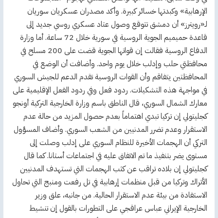
الإرهابية» وكبدتها خسائر كبيرة. وأكد مصدران عسكريان سوريان
لـ«رويترز» أن دمشق تتوقع وصول عتاد عسكري روسي جديد إلى
قاعدة حميميم الجوية الروسية في سورية خلال 72 ساعة. أما وزارة
الدفاع الروسية فقالت إن قواتها الجوية قضت على 200 مسلح في
محافظتي حلب وإدلب خلال يوم واحد. وأضافت أن الوضع في
المحافظتين يتفاقم وأن القوات الروسية تقدم الدعم للجيش السوري
في مواجهة هذه التشكيلات. ردود فعل وفي ردود الفعل الإقليمية على
معارك الشمال السوري، قال الناطق باسم وزارة الخارجية التركية أونجو
كجليتولي إن تركيا تبدي اهتماماً بعدم حصول المزيد من حالة عدم
الاستقرار وعدم تضرر المدنيين من الشعب السوري. وأضاف المسؤول
التركي أن الهجمات الأخيرة للنظام السوري على إدلب وصلت إلى
مستوى يضر بتنفيذ ما تم الاتفاق عليه في اجتماعات أستانا. كما قال
كجليتولي إن بلاده تراقب عن كثب الهجمات التي تستهدف المدنيين
الأتراك وتركيا من قبل منظمات إرهابية في تل رفعت ومنبج التي تحاول
الاستفادة من بيئة عدم الاستقرار الحالية. من جانبه، علق وزير
الخارجية الإيراني عباس عراقجي على التطورات بالقول إن تنشيط