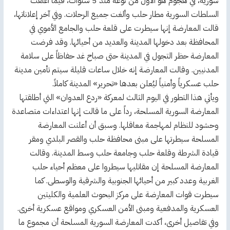
سورية، في هجوم هو الأول من نوعه منذ 5 سنوات، فيما أغلقت
السلطات السورية مطار حلب وألغت جميع الرحلات. وفي آخر إعلاناتها،
قالت المعارضة إنها سيطرت على قلعة حلب والجامع الأموي في
المحافظة بعد دخولها المدينة والعديد من أحيائها. وقد فرضت
المعارضة حظر التجول في المدينة حتى صباح غد حفاظاً على سلامة
المدنيين. وقالت المعارضة إنه خلال ساعات قليلة سيتم تأمين مدينة
حلب عسكرياً وأمنياً ليُعلن بعدها «تحرير» المدينة كاملاً.
ويأتي هذا التطور في اليوم الثالث لمعركة «ردع العدوان» التي أطلقتها
المعارضة السورية المسلحة، رداً على ما قالت إنها اعتداءات متصاعدة
وحشود للنظام لمهاجمة معاقلها. وسبق أن أعلنت المعارضة
المسلحة سيطرتها على مبنى محافظة حلب والقصر البلدي ومقر
قيادة الشرطة وقلعة حلب وجامعة حلب وسط المدينة. وقالت
المعارضة المسلحة إن مقاتليها سيطروا على معظم أحياء حلب
الغربية وعدد كبير من أحيائها الجنوبية والشرقية والوسطى. كما
سيطرت قوات المعارضة على مركز البحوث العلمية والكليتين
العسكرية والمدفعية ومبنى الأمن العسكري ومواقع عسكرية أخرى.
وفي تفاصيل أخرى، أكدت المعارضة السورية المسلحة أن مجموع ما