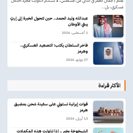
بقلم | جمال العمر في الثاني من أغسطس، لا تستذكر الكويت مجرد احتلال
عسكري، بل…
عبدالله وليد الحمد.. حين تتحول الخبرة إلى إرثٍ
يبني الأوطان
1 أغسطس، 2026
فاخر السلطان يكتب: التصعيد العسكري..
وهرمز
27 يوليو، 2026
الأكثر قراءة
قوات إيرانية تستولي على سفينة شحن بمضيق
هرمز
13 أبريل، 2024
الشيخوخة بخير .. إذا تناولت هذه المكملات