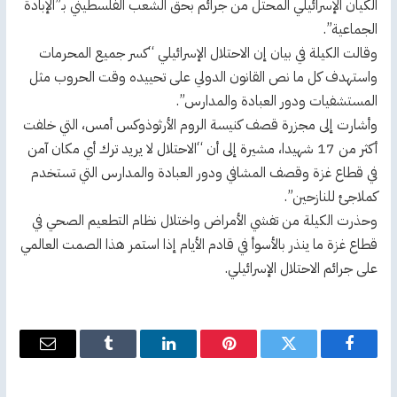
الكيان الإسرائيلي المحتل من جرائم بحق الشعب الفلسطيني بـ”الإبادة
الجماعية”.
وقالت الكيلة في بيان إن الاحتلال الإسرائيلي “كسر جميع المحرمات
واستهدف كل ما نص القانون الدولي على تحييده وقت الحروب مثل
المستشفيات ودور العبادة والمدارس”.
وأشارت إلى مجزرة قصف كنيسة الروم الأرثوذوكس أمس، التي خلفت
أكثر من 17 شهيدا، مشيرة إلى أن “الاحتلال لا يريد ترك أي مكان آمن
في قطاع غزة وقصف المشافي ودور العبادة والمدارس التي تستخدم
كملاجئ للنازحين”.
وحذرت الكيلة من تفشي الأمراض واختلال نظام التطعيم الصحي في
قطاع غزة ما ينذر بالأسوأ في قادم الأيام إذا استمر هذا الصمت العالمي
على جرائم الاحتلال الإسرائيلي.
فيسبوك
تويتر
بينتيريست
لينكدإن
Tumblr
البريد
الإلكترو