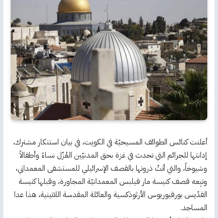
أعلنت كنائس الطوائف المسيحيّة في الكويت، في بيان استنكار مشترك،
إدانتها للجرائم التي تحدث في غزة بحق المدنيّين العُزّل نساءً وأطفالاً
وشيوخاً، والتي أتتْ ذروتها بالقصف الإسرائيلي للمستشفى المعمداني،
وتبِعه قصف كنيسة مار فيلبس المعمدانيّة المجاورة، وقبلها كنيسة
القدّيس بورفيوريوس الأرثوذكسية والعائلة المقدسة اللاتينية، هذا عدا
المساجد.