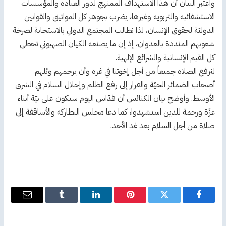
واعتبر البيان أن هذا الاستهداف الممنهج لدور العبادة والمؤسسات
الاستشفائية والتربوية وغيرها، يضرب بجوهر كل المواثيق والقوانين
الدوليّة لحقوق الإنسان، لذا نطالب المجتمع الدولي بالاستجابة لصرخة
شعوبهم المنددة بالعدوان، إذ إن ما يصنعه الكيان الصهيوني تخطى
كل القيم الإنسانية والشرائع الإلهية.
لنرفع الصلاة جميعاً من أجل إخوتنا في غزة وأن يرحمهم ويُلهم
أصحاب الضمائر الحيّة والقرار إلى رفع الظلم وإحلال السلام في الشرق
الأوسط. وأوضح بيان الكنائس أن قدّاس اليوم سيكون على نيّة أبناء
غزّة ورحمة للذين استشهدوا، كما دعا مجلس البطاركة والأساقفة إلى
صلاة من أجل السلام بعد غد الأحد.
فيسبوك
تويتر
بينتيريست
لينكدإن
Tumblr
البريد
الإلكترو