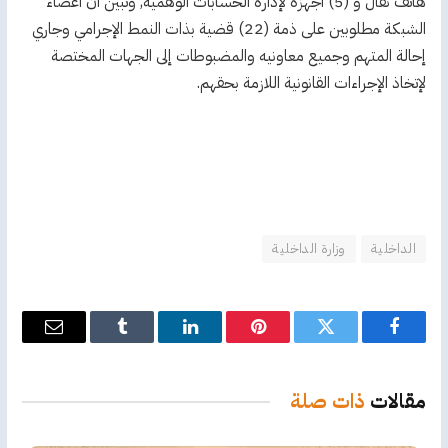
هاتف نقال و (5) أجهزة لإدارة الحسابات الوهمية, وتبين أن أعضاء
الشبكة مطلوبين على ذمة (22) قضية بذات النمط الإجرامي وجاري
إحالة المتهم وجميع معاونيه والمضبوطات إلى الجهات المختصة
لإتخاذ الإجراءات القانونية اللازمة بحقهم.
الداخلية
وزارة الداخلية
فيسبوك
تويتر
بينتيريست
لينكدإن
Tumblr
البريد
الإلكترو
مقالات
ذات صلة