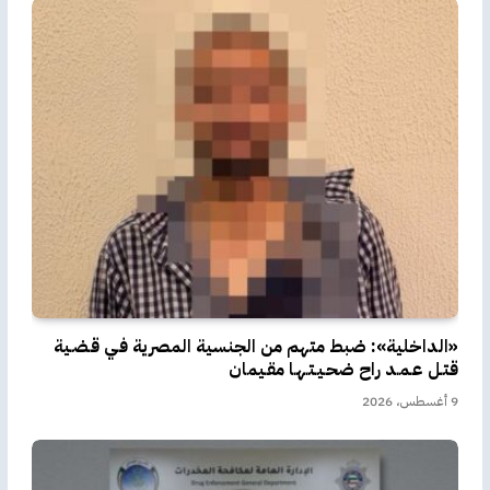
«الداخلية»: ضبط متهم من الجنسية المصرية فـي قـضـية
قتـل عـمـد راح ضحـيـتـهـا مقـيمان
9 أغسطس، 2026