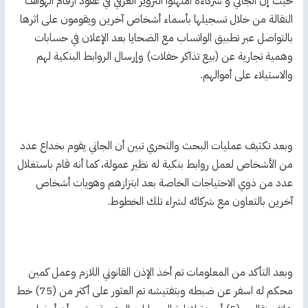
حيث إن الجاني و شركاءه امتهنوا التزوير العرفي في عقود أرقام الهواتف
النقالة من خلال تسجيلها بأسماء أشخاص آخرين ويقومون على اثرها
بالتواصل عبر تطبيق الواتساب مع الضحايا بعد الإعلان في حسابات
وهمية تجارية عن (بيع تذاكر حفلات) وإرسال الروابط البنكية لهم
والاستيلاء على أموالهم.
وبعد تكثيف عمليات البحث والتحري تبين أن الجاني يقوم بخداع عدد
من الأشخاص لعمل روابط بنكية له نظير عمولة، كما أنه قام باستغلال
عدد من ذوي الاحتياجات الخاصة بعد ابتزازهم وهويات أشخاص
آخرين بالتعاون مع شركائه لشراء تلك الخطوط.
وبعد التأكد من المعلومات تم أخذ الإذن القانوني اللازم وعمل كمين
محكم له اسفر عن ضبطه وبتفتيشه تم العثور على أكثر من (75) خط