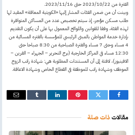
الفترة من 2023/10/22 حتى 2023/11/16.
وبينت أن من ضمن الفئات المشار إليها «الكويتية المعاقة» المقيد لها
طلب مسكن مؤجر، إذ سيتم تخصيص عدد من المساكن المتوافرة
لهذه الفئة، وفقا للقوانين واللوائح المعمول بها على أن يكون التقديم
بإدارة خدمة المواطن بالمبنى الرئيسي للمؤسسة بالفتره المسائية من
4 مساء وحتى 7 مساء والفترة الصباحية من 8:30 صباحا حتى
12:30 مساء في المراكز الخارجية (برج التحرير – الجهراء – القرين –
الافينيوز)، لافتة إلى أن المستندات المطلوبة هي: شهادة راتب الزوج
الموظف وشهادة راتب للموظفة في القطاع الخاص وشهادة الاعاقة.
فيسبوك
تويتر
بينتيريست
لينكدإن
Tumblr
البريد
الإلكترو
مقالات
ذات صلة