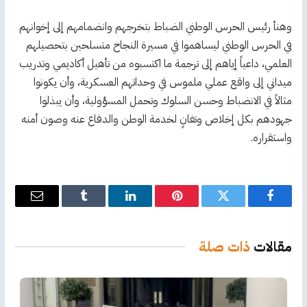
وهنأ رئيس الحرس الوطني الضباط بتخرجهم وانضمامهم إلى إخوانهم
في الحرس الوطني ليساهموا في مسيرة النجاح متسلحين بتحصيلهم
العلمي، داعياً إياهم إلى ترجمة ما اكتسبوه من تأهيل أكاديمي وتدريب
ميداني إلى واقع عملي ملموس في وحداتهم العسكرية، وأن يكونوا
مثالاً في الانضباط وحسن السلوك وتحمل المسؤولية، وأن يبذلوا
جهودهم بكل إخلاص وتفانٍ لخدمة الوطن والدفاع عنه وصون أمنه
واستقراره.
فيسبوك
تويتر
بينتيريست
لينكدإن
Tumblr
البريد
الإلكترو
مقالات
ذات صلة