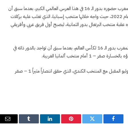
وباتت هذه هي المرة الثانية على التوالي التي يسجل فيها المغرب حضوره بدور الـ 16 في هذا العرس العالمي الكبير، بعدما سبق أن
حقق الإنجاز ذاته في النسخة الماضية، التي أقيمت في قطر عام 2022، حيث واجه خلالها منتخب إسبانيا، الذي تغلب عليه بركلات
ه عقبة منتخب البرتغال بدور الثمانية، ليصبح أول فريق عربي وأفريقي
وبصفة عامة، تعتبر هذه هي المرة الثالثة التي يشارك فيها المغرب بدور الـ 16 لكأس العالم، بعدما سبق أن تواجد بالدور ذاته في
وضرب منتخب المغرب موعداً في دور الـ 16 يوم الرابع من يوليو المقبل مع المنتخب الكندي، الذي حقق انتصاراً مثيراً 1 – صفر
فيسبوك
تويتر
بينتيريست
لينكدإن
Tumblr
البري