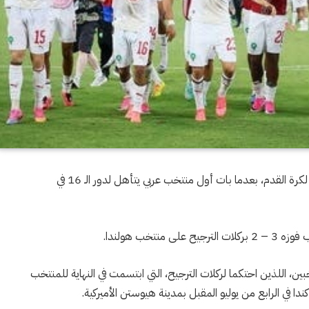
واصل منتخب المغرب صناعة التاريخ في بطولة كأس العالم لكرة القدم، بعدما بات أول منتخب عربي يتأهل لدور الـ 16 في
أصلي والإضافي بالتعادل 1 – 1 بين المنتخبين، اللذين احتكما لركلات الترجيح، التي ابتسمت في النهاية للمنتخب
دا في الرابع من يوليو المقبل بمدينة هيوستن الأميركية.