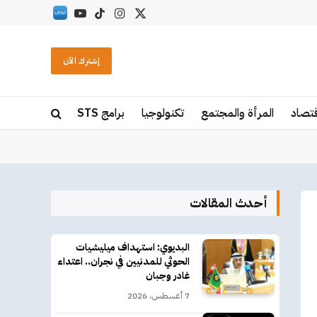
X
الانستغرام
تيكتوك
يوتيوب
RSS
(Twitter)
إشترك الآن
قتصاد
المرأة والمجتمع
تكنولوجيا
برامج STS
أحدث المقالات
البديوي: استهداف ميليشيات
الحوثي للمدنيين في نجران.. اعتداء
غادر وجبان
7 أغسطس، 2026