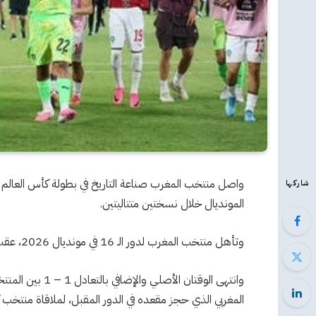
شاركها
المونديال خلال نسختين متتاليتين.
وتأهل منتخب المغرب لدور الـ 16 في مونديال 2026، عقب فوزه 3 – 2 بركلات الترجيح على منتخب هولندا.
وانتهى الوقتان ال
المغربي الذي حجز مقعده في الدور المقبل، لملاقاة منتخب كن