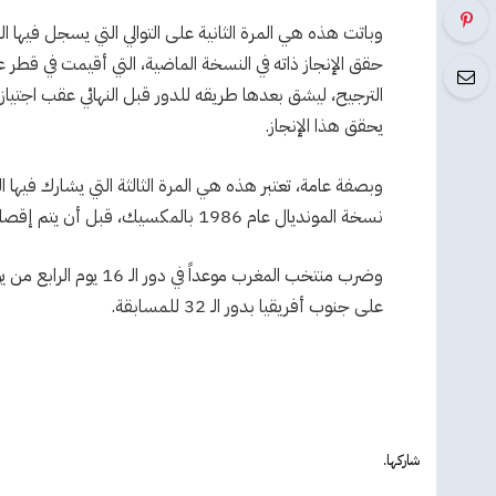
الترجيح، ليشق بعدها طريقه للدور قبل النهائي عقب اجتياز
يحقق هذا الإنجاز.
نسخة المونديال عام 1986 بالمكسيك، قبل أن يتم إقصاؤه بالخسارة صفر – 1 أمام منتخب ألمانيا الغربية.
على جنوب أفريقيا بدور الـ 32 للمسابقة.
شاركها.