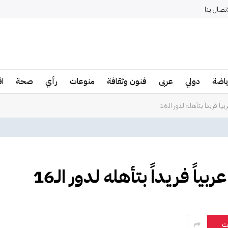
اتصال بنا
ياضة
دولي
عربى
فنون وثقافة
منوعات
رأي
صحة
ا
 فريداً بتأهله لدور الـ16
ً فريداً بتأهله لدور الـ16
ت