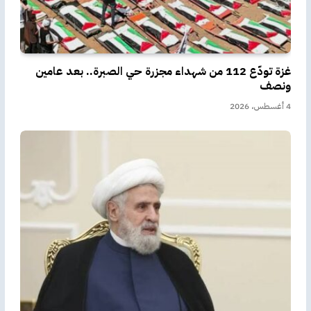
غزة تودّع 112 من شهداء مجزرة حي الصبرة.. بعد عامين
ونصف
4 أغسطس، 2026