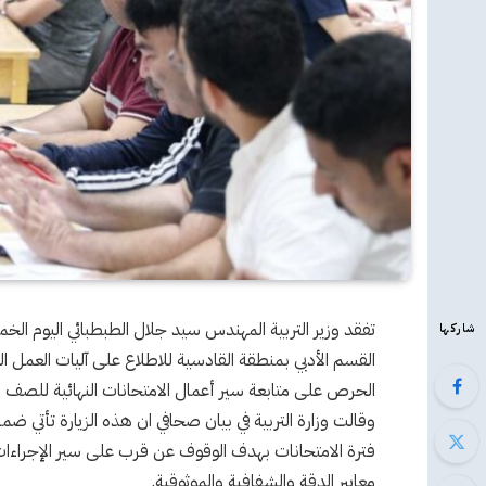
تفقد وزير التربية المهندس سيد جلال الطبطبائي اليوم الخم
شاركها
القسم الأدبي بمنطقة القادسية للاطلاع على آليات العمل ال
الحرص على متابعة سير أعمال الامتحانات النهائية للصف ال12 وضمان دقة إجراءات التصحيح والر
وقالت وزارة التربية في بيان صحافي ان هذه الزيارة تأتي ضم
فترة الامتحانات بهدف الوقوف عن قرب على سير الإجراءات
معايير الدقة والشفافية والموثوقية.