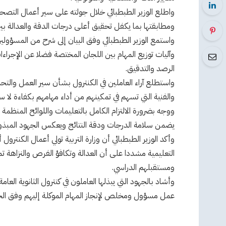
واطلع الوزير الطبطبائي خلال جولته على سير أعمال التصحي
ومطابقتها بما يكفل تحقيق أعلى درجات الدقة والعدالة بين
واستمع الوزير الطبطبائي وفق البيان إلى شرح من المسؤولين
وآليات توزيع المهام بين اللجان المختصة فضلا عن الإجراءا
الرصد والتدقيق.
واستطلع آراء العاملين في الكنترول بشأن سير العمل والتحد
والفنية التي تسهم في تمكينهم من أداء مهامهم بكفاءة لا سي
ووجه بضرورة الالتزام الكامل بالتعليمات واللوائح المنظمة 
يضمن سلامة الدرجات ودقة النتائج ويعكس الجهود المبذولة م
وأكد الوزير الطبطبائي أن وزارة التربية تولي أعمال الكنت
التعليمية مشددا على أن العدالة وتكافؤ الفرص والنزاهة تمث
ومستقبلهم الدراسي.
وأشاد بالجهود التي يبذلها العاملون في كنترول الثانوية ا
عمل مسؤول ومخلص لإنجاز المهام الموكلة إليهم وفق الجد