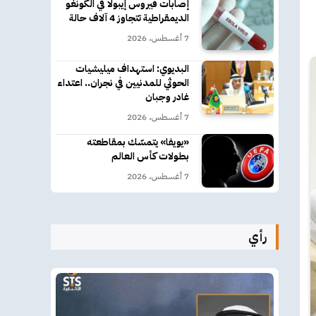
إصابات فيروس إيبولا في الكونغو
الديمقراطية تتجاوز 4 آلاف حالة
7 أغسطس، 2026
البديوي: استهداف ميليشيات
الحوثي للمدنيين في نجران.. اعتداء
غادر وجبان
7 أغسطس، 2026
«يويفا» يتمسّك بمقاطعته
بطولات كأس العالم
7 أغسطس، 2026
رأي