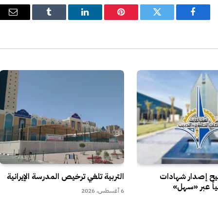
فيسبوك
تويتر
بينتيريست
لينكدإن
Tumblr
البري
الإل
تيح إصدار شهادات
التربية تلغي ترخيص المدرسة الإيرانية
ياً عبر «سهل»
6 أغسطس، 2026