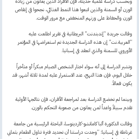
وبحسب دراسة علمية حديثة، فإن الأفراد الذين يعانون من زيادة
الوزن أو السمنة والذين اتبعوا هذا النمط الغذائي، نجحوا في إنقاص
الوزن والحفاظ على وزنهم المنخفض مع مرور الوقت.
وقالت جريدة “إندبندنت” البريطانية في تقرير اطلعت عليه
“العربية.نت” إن هذه الدراسة الجديدة تم استعراضها في المؤتمر
الأوروبي للسمنة والذي انعقد في إسبانيا.
وتشير الدراسة إلى أنه سواء اختار الشخص الصيام مبكراً أو متأخراً
خلال اليوم، فإن هذا النهج، عند الاستمرار عليه لمدة ثلاثة أشهر، قد
يكون فعالاً.
وبينما لم تخضع الدراسة بعد لمراجعة الأقران، فإن نتائجها الأولية
تقدم سبيلاً واعداً لمن يعانون من صعوبة التحكم بالوزن.
وقالت الدكتورة ألبا كاماتشو-كاردينوسا، الباحثة الرئيسية من جامعة
غرناطة في إسبانيا: “وجدت دراستنا أن تحديد فترة تناول الطعام بثماني