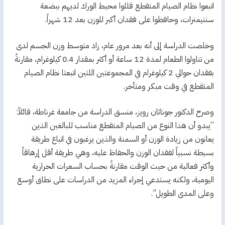
اتبعوا نظام الصيام المتقطع قللوا محيط الورك لديهم ببضعة
سنتيمترات، وحافظوا على فقدان أكبر للوزن بعد 12 شهراً.
وخلصت الدراسة إلى أنه بعد مرور عام، زاد متوسط وزن الجسم لدى
من تناولوا الطعام لمدة 12 ساعة أو أكثر بمقدار 0.4 كيلوغرام، مقارنةً
بفقدان حوالي 2 كيلوغرام في المجموعتين اللتين اتبعتا نظام الصيام
المتقطع في وقت مبكر ومتأخر.
وصرح الدكتور جوناثان رويز، منسق الدراسة من جامعة غرناطة، قائلاً:
“يبدو أن هذا النوع من الصيام المتقطع مناسب للبالغين الذين
يعانون من زيادة الوزن أو السمنة والذين يرغبون في اتباع طريقة
بسيطة نسبياً لفقدان الوزن والحفاظ عليه، وهي طريقة أقل إرهاقاً
وأكثر فعالية من حيث الوقت مقارنةً بحساب السعرات الحرارية
اليومية، ولكنه يستدعي إجراء المزيد من الدراسات على نطاق أوسع
وعلى المدى الطويل”.