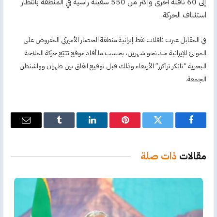
إلى 60 ناقلة أخرى وأكثر من 550 سفينة راسية في المنطقة بانتظار
استئناف الحركة.
في المقابل عبرت ناقلات نفط إيرانية منطقة الحصار الأميركي المفروض على
الموانئ الإيرانية منذ نحو شهرين، بحسب ما أفاد موقع تتبّع حركة الملاحة
البحرية “تانكر تراكرز” الأربعاء وذلك قبل توقيع اتفاق بين طهران وواشنطن
الجمعة.
فيسبوك
تويتر
بينتيريست
لينكدإن
Tumblr
البريد
الإلكترو
مقالات
ذات صلة