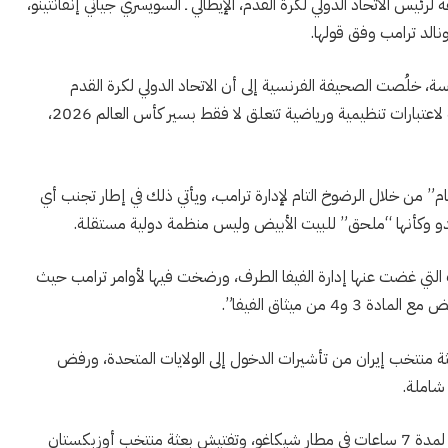
س الاتحاد الدولي لكرة القدم، الإيطالي ـ السويسري جياني إنفانتينو،
نالد ترامب وفق قولها.
سة، خلُصت الصحيفة الفرنسية إلى أن الاتحاد الدولي لكرة القدم
ورئيسه إنفانتينو يرفضان الدخول في صدام مع إدارة ترامب لاعتبارات تنظيمية ورياضية تتعلق لا فقط بسير كأس العالم 2026،
ام” من خلال الرضوخ التام لإدارة ترامب، ويأتي ذلك في إطار تجنب أي
بدو وكأنها “ملحق” للبيت الأبيض وليس منظمة دولية مستقلة.
التي غضت عنها إدارة الفيفا الطرف، ورضخت فيها لأوامر ترامب حيث
ن ميثاق الفيفا”.
 منتخب إيران من تأشيرات الدخول إلى الولايات المتحدة، ورفض
شاملة.
كما تم إخضاع نجم المنتخب العراقي أيمن حسين للتفتيش لمدة 7 ساعات في مطار شيكاغو، وتفتيش بعثة منتخب أوزبكستان