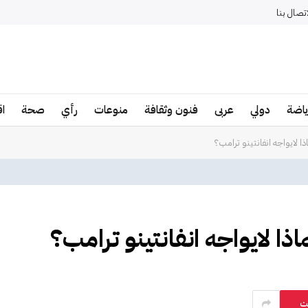
اتصال بنا
ياضة
دولي
عربى
فنون وثقافة
منوعات
رأي
صحة
ا
 لايواجه انفانتينو ترامب؟
ا لايواجه انفانتينو ترامب؟
ت