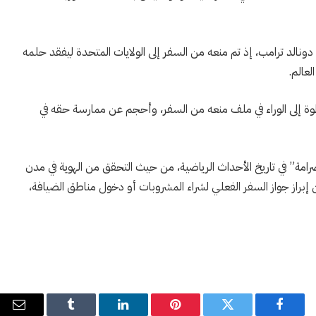
دونالد ترامب، إذ تم منعه من السفر إلى الولايات المتحدة ليفقد حلمه
عالم.
طوة إلى الوراء في ملف منعه من السفر، وأحجم عن ممارسة حقه في
رامة” في تاريخ الأحداث الرياضية، من حيث التحقق من الهوية في مدن
براز جواز السفر الفعلي لشراء المشروبات أو دخول مناطق الضيافة،
فيسبوك
تويتر
بينتيريست
لينكدإن
Tumblr
البري