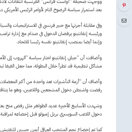
ووجهت صحيفة “أواست فرانس” الفرنسية انتقادات لاذعة لرئي
بعد استمرار سياسة الرضوخ التام لأوامر الرئيس الأمريكي دو
وفي مقابلة أجرتها مع خبير فرنسي في الاستراتيجيات والسيا
وإنما أيضا بمنصب إنفانتينو نفسه رئيسا للاتحاد.
وأضافت أن “جياني إنفانتينو اختار سياسة “الهروب إلى الأم
مشاكل تنظيمية قد تطرأ خلال البطولة، مما جعل الفيفا ت
وأضاف أن “أزمة التأشيرات تعد واحدة من أكبر المعضلات 
رفضت واشنطن دخول المشجعين واللاعبين، وهو ما يتناقض مع المادة 3 و4 م
وشهدت الأسابيع الأخيرة عديد الظواهر مثل رفض منح بعثة
دخول اللاعب السويسري بريل إمبولو قبل إخضاعه لمراقبة 