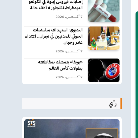
إصابات فيروس إيبولا في الكونغو
الديمقراطية تتجاوز 4 آلاف حالة
7 أغسطس، 2026
البديوي: استهداف ميليشيات
الحوثي للمدنيين في نجران.. اعتداء
غادر وجبان
7 أغسطس، 2026
«يويفا» يتمسّك بمقاطعته
بطولات كأس العالم
7 أغسطس، 2026
رأي