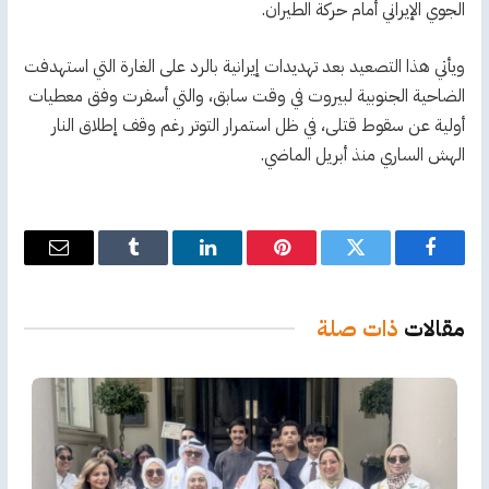
الجوي الإيراني أمام حركة الطيران.
ويأتي هذا التصعيد بعد تهديدات إيرانية بالرد على الغارة التي استهدفت
الضاحية الجنوبية لبيروت في وقت سابق، والتي أسفرت وفق معطيات
أولية عن سقوط قتلى، في ظل استمرار التوتر رغم وقف إطلاق النار
الهش الساري منذ أبريل الماضي.
فيسبوك
تويتر
بينتيريست
لينكدإن
Tumblr
البريد
الإلكترو
مقالات
ذات صلة