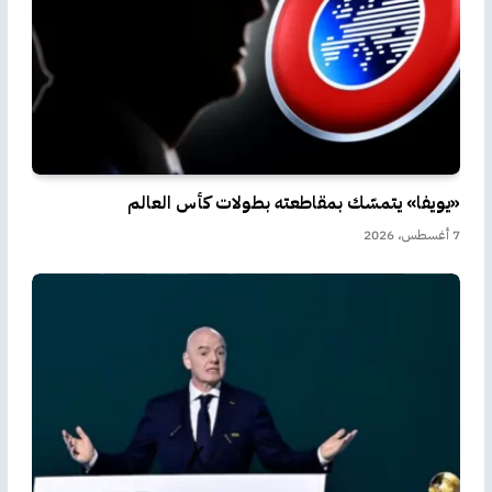
«يويفا» يتمسّك بمقاطعته بطولات كأس العالم
7 أغسطس، 2026