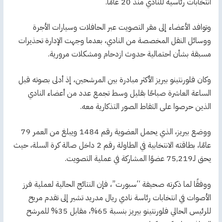
انتخابات رئاسية للنادي منذ 20 عامًا.
وتوافد الأعضاء إلى مقر التصويت عبر الحافلات وسيارات الأجرة
ووسائل النقل المخصصة من النادي، بعدما وجهت الإدارة تحذيرات
مسبقة بشأن احتمالية حدوث ازدحام ومشكلات مرورية.
وكان فلورنتينو بيريز الأكثر مبادرة بين المرشحين، إذ أدلى بصوته قبل
الساعة العاشرة صباحًا بقليل وسط تجمع عدد من أعضاء النادي
الذين حرصوا على التقاط الصور التذكارية معه.
ووضع بيريز، الذي يحمل العضوية رقم 1484 ويبلغ من العمر 79
عامًا، بطاقته الانتخابية في الطاولة رقم 2 داخل صالة كرة السلة، حيث
يحق لـ75,219 عضوًا المشاركة في عملية التصويت.
ووفقًا لما ذكرته صحيفة “سبورت”، فإن النتائج الحالية لعملية فرز
الأصوات في انتخابات رئاسة نادي ريال مدريد تشير إلى تقدم مريح
للرئيس الحالي فلورنتينو بيريز بنسبة 65%، مقابل 35% للمرشح