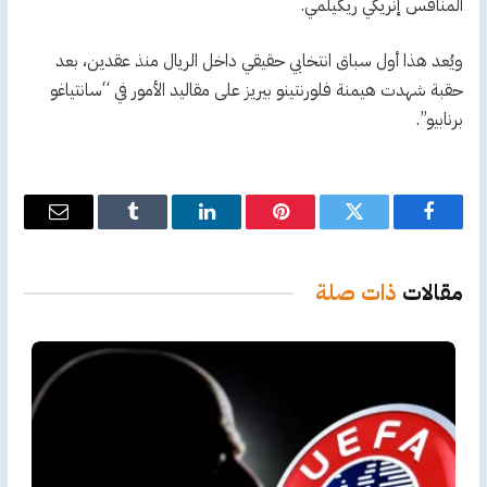
المنافس إنريكي ريكيلمي.
ويُعد هذا أول سباق انتخابي حقيقي داخل الريال منذ عقدين، بعد
حقبة شهدت هيمنة فلورنتينو بيريز على مقاليد الأمور في “سانتياغو
برنابيو”.
فيسبوك
تويتر
بينتيريست
لينكدإن
Tumblr
البريد
الإلكترو
مقالات
ذات صلة