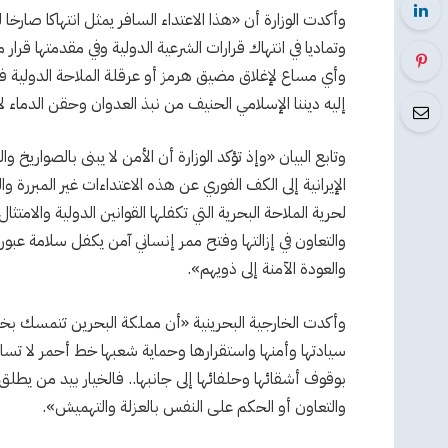
وأكدت الوزارة أن «هذا الاعتداء السافر يمثل انتهاكا صارخا
وأي مساع لإغلاق مضيق هرمز أو عرقلة الملاحة الدولية في
إليه ديننا الإسلامي الحنيف من نبذ العدوان وحقن الدماء لا 
وتابع البيان «وإذ تؤكد الوزارة أن الأمن لا يبنى بالصواريخ و
الإيرانية إلى الكف الفوري عن هذه الاعتداءات غير المبررة 
لحرية الملاحة البحرية التي تكفلها القوانين الدولية والام
والعودة الآمنة إلى ذويهم».
وأكدت الخارجية البحرينية «أن مملكة البحرين تتمسك بخيار
سيادتها وأمنها واستقرارها وحماية شعبها خط أحمر لا تساوم
بوقوف أشقائها وحلفائها إلى جانبها.. فالخيار بيد من يطلق 
والتعاون أو الحكم على النفس بالعزلة والتهميش».