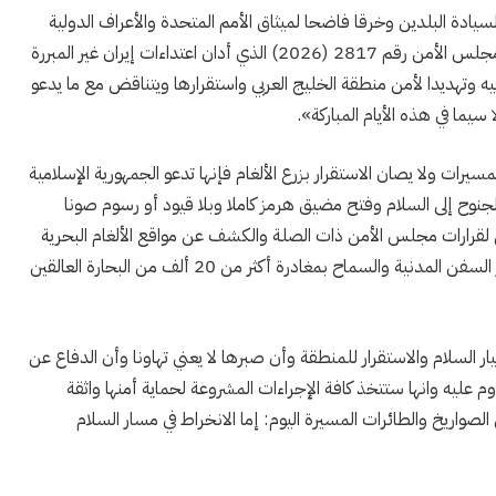
 لسيادة البلدين وخرقا فاضحا لميثاق الأمم المتحدة والأعراف الدولية
وتماديا في انتهاك قرارات الشرعية الدولية وفي مقدمتها قرار مجلس الأمن رقم 2817 (2026) الذي أدان اعتداءات إيران غير المبررة
ه وتهديدا لأمن منطقة الخليج العربي واستقرارها ويتناقض مع ما يدعو
سيما في هذه الأيام المباركة».
المسيرات ولا يصان الاستقرار بزرع الألغام فإنها تدعو الجمهورية الإسلامية
والجنوح إلى السلام وفتح مضيق هرمز كاملا وبلا قيود أو رسوم صونا
تثال لقرارات مجلس الأمن ذات الصلة والكشف عن مواقع الألغام البحرية
والتعاون في إزالتها وفتح ممر إنساني آمن يكفل سلامة عبور السفن المدنية والسماح بمغادرة أكثر من 20 ألف من البحارة العالقين
 السلام والاستقرار للمنطقة وأن صبرها لا يعني تهاونا وأن الدفاع عن
 عليه وانها ستتخذ كافة الإجراءات المشروعة لحماية أمنها واثقة
الصواريخ والطائرات المسيرة اليوم: إما الانخراط في مسار السلام