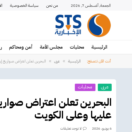
الجمعة, أغسطس 7, 2026
من نحن
سياسة الخصوصية
ال
الرئيسية
محليات
مجلس الأمة
أمن ومحاكم
ر
أنت الآن تتصفح:
الرئيسية
عربى
البحرين تعلن اعتراض صواريخ إير
»
»
عربى
محليات
البحرين تعلن اعتراض صواريخ 
عليها وعلى الكويت
6 يونيو، 2026
لا توجد تعليقات