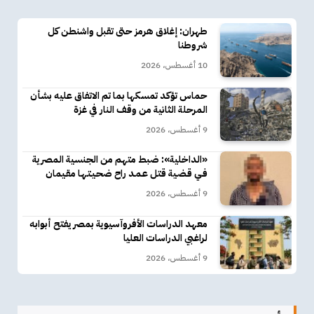
طهران: إغلاق هرمز حتى تقبل واشنطن كل
شروطنا
10 أغسطس، 2026
حماس تؤكد تمسكها بما تم الاتفاق عليه بشأن
المرحلة الثانية من وقف النار في غزة
9 أغسطس، 2026
«الداخلية»: ضبط متهم من الجنسية المصرية
فـي قـضـية قتـل عـمـد راح ضحـيـتـهـا مقـيمان
9 أغسطس، 2026
معهد الدراسات الأفروآسيوية بمصر يفتح أبوابه
لراغبي الدراسات العليا
9 أغسطس، 2026