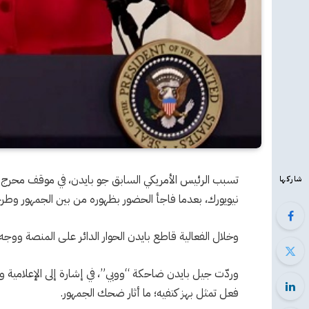
تسبب الرئيس الأمريكي السابق جو بايدن، في موقف محرج 
شاركها
نيويورك، بعدما فاجأ الحضور بظهوره من بين الجمهور وطرح
وخلال الفعالية قاطع بايدن الحوار الدائر على المنصة ووجه
وردّت جيل بايدن ضاحكة “ووبي”، في إشارة إلى الإعلامية ووب
فعل تمثل بهز كتفيه؛ ما أثار ضحك الجمهور.