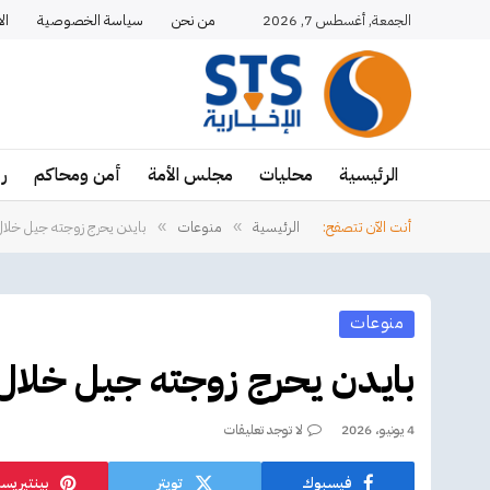
الجمعة, أغسطس 7, 2026
من نحن
سياسة الخصوصية
ال
الرئيسية
محليات
مجلس الأمة
أمن ومحاكم
ر
أنت الآن تتصفح:
الرئيسية
منوعات
بايدن يحرج زوجته جيل خلال 
»
»
منوعات
بايدن يحرج زوجته جيل خلال ا
4 يونيو، 2026
لا توجد تعليقات
فيسبوك
تويتر
بينتيريس