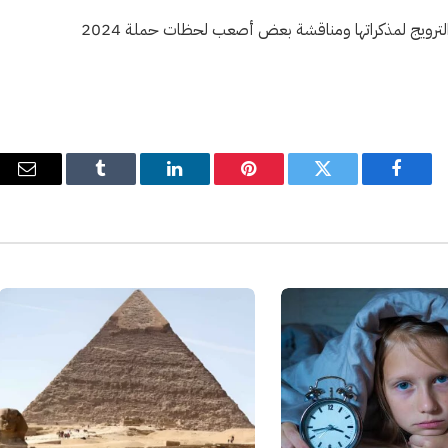
الترويج لمذكراتها ومناقشة بعض أصعب لحظات حملة 2024
فيسبوك
تويتر
بينتيريست
لينكدإن
Tumblr
البري
الإل