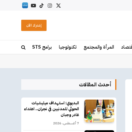
X
الانستغرام
تيكتوك
يوتيوب
RSS
(Twitter)
إشترك الآن
قتصاد
المرأة والمجتمع
تكنولوجيا
برامج STS
أحدث المقالات
البديوي: استهداف ميليشيات
الحوثي للمدنيين في نجران.. اعتداء
غادر وجبان
7 أغسطس، 2026