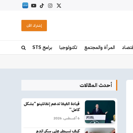
X
الانستغرام
تيكتوك
يوتيوب
RSS
(Twitter)
إشترك الآن
قتصاد
المرأة والمجتمع
تكنولوجيا
برامج STS
أحدث المقالات
قيادة الفيفا تدعم إنفانتينو “بشكل
كامل”
6 أغسطس، 2026
كيف تسيطر على سكر الدم