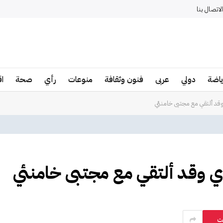
لاتصال بنا
ياضة
دولي
عربى
فنون وثقافة
منوعات
رأي
صحة
ا
وقد ألتقي مع مجتبى خامنئي
ي وقد ألتقي مع مجتبى خامنئي
ت