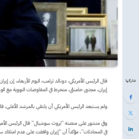
قال الرئيس الأمريكي، دونالد ترامب، اليوم الأربعاء، إن إي
شاركها
إيران، مجتبى خامنئي، منخرط في المفاوضات النووية مع الول
ولم يستبعد الرئيس الأمريكي أن يلتقي بالمرشد الأعلى، قائ
وفي منشور على منصته “تروث سوشيال” قال الرئيس الأمر
في المحادثات”، مؤكداً أن “إيران وافقت على عدم امتلاك س