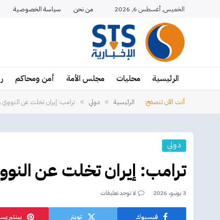
الخميس, أغسطس 6, 2026
من نحن
سياسة الخصوصية
ا
الرئيسية
محليات
مجلس الأمة
أمن ومحاكم
ر
أنت الآن تتصفح:
الرئيسية
دولي
ترامب: إيران تخلت عن النووي 
»
»
دولي
ترامب: إيران تخلت عن النوو
3 يونيو، 2026
لا توجد تعليقات
فيسبوك
تويتر
بينتيريس