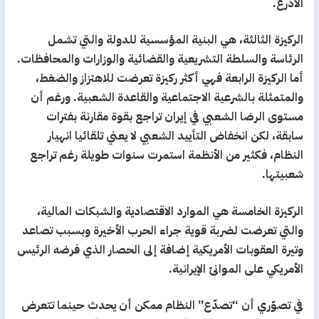
الأذرع.
الركيزة الثالثة، هي البنية المؤسسية للدولة والتي تشمل
الرئاسة والسلطة التشريعية والقضائية والوزارات والمحافظات.
أما الركيزة الرابعة فهي أكثر ركيزة تعرضت للاهتزاز والضغط،
والمتمثلة بالشرعية الاجتماعية والقاعدة الشعبية. ورغم أن
مستوى الرضا الشعبي في إيران تراجع بقوة مقارنة بفترات
سابقة، لكن انخفاض التأييد الشعبي لا يعني تلقائيا انهيار
النظام، فكثير من الأنظمة استمرت سنوات طويلة رغم تراجع
شعبيتها.
الركيزة الخامسة هي الموارد الاقتصادية والشبكات المالية،
والتي تعرضت لضربة قوية جراء الحرب الأخيرة وبسبب تصاعد
وتيرة العقوبات الأمريكية إضافة إلى الحصار الذي فرضه الرئيس
الأمريكي على الموانئ الإيرانية.
في تصوّري أن “تصدّع” النظام ممكن أن يحدث حينما تتعرض