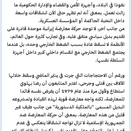
نفوذا في البلاد، وأجهزة الأمن والقضاء والإدارة الحكومية ما
زالت تعمل. بمعنى أنه لم تظهر حتى الآن انشقاقات واسعة
داخل النخبة الحاكمة أو المؤسسة العسكرية.
من جانب آخر، لا توجد حركة معارضة إيرانية موحدة قادرة على
تقديم بديل سياسي متفق عليه. وفي تجارب كثيرة حول العالم،
الأنظمة لا تسقط عادة بسبب الضغط الخارجي وحده، بل عندما
يجتمع الضغط الخارجي مع انقسام داخلي كبير داخل أجهزة
السلطة نفسها.
ورغم أن الاحتجاجات التي جرت في يناير الماضي وسقط خلالها
الآلاف بين قتلى وجرحى، اعتبر المتابعون أن رضا بهلوي
استطاع ولأول مرة منذ عام 1979 أن يفرض نفسه قائدا
للمعارضة، لكنه واجه معارضة قوية لهذه القيادة ولمشروعه
البديل المسمى “بالملكية الدستورية” من جانب طيف غير
قليل من هذه المعارضة. بمعنى أن حركة المعارضة ضد
الجمهورية الإسلامية لا تزال تواجه انشقاقا ينعكس في عدم
قدرتها على التوحّد وعلى تقديم نفسها كبديل للنظام الإسلامي.