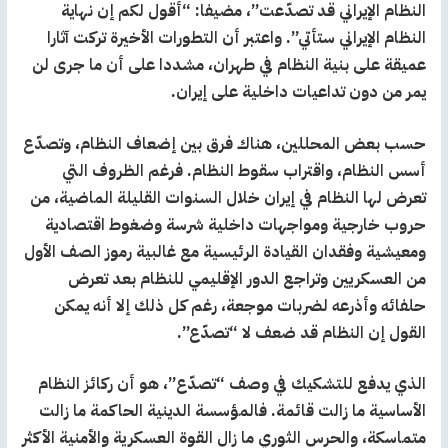
النظام الإيراني قد تصدّعت”، مضيفا: “أقول لكم إن نهاية
النظام الإيراني ستأتي”. واعتبر أن التطورات الأخيرة تركت آثارا
عميقة على بنية النظام في طهران، مشددا على أن ما جرى لن
يمر من دون تداعيات داخلية على إيران.
حسب بعض المحللين، هناك فرق بين إضعاف النظام، وتصدّع
أسس النظام، واقتراب سقوط النظام. فرغم الظروف التي
تعرض لها النظام في إيران خلال السنوات القليلة الماضية، من
حروب خارجية ومواجهات داخلية شرسة وضغوط اقتصادية
ومعيشية وفقدان القيادة الرئيسية مع غالبية رموز الصف الأول
من العسكريين وتراجع الدور الإقليمي للنظام بعد تعرض
حلفائه وأذرعه لضربات موجعة، رغم كل ذلك إلا أنه يمكن
القول إن النظام قد ضعف لا “تصدّع”.
الذي يدفع للتشكيك في وصف “تصدّع”، هو أن ركائز النظام
الأساسية ما زالت قائمة. فالمؤسسة الدينية الحاكمة ما زالت
متماسكة، والحرس الثوري ما زال القوة العسكرية والأمنية الأكثر