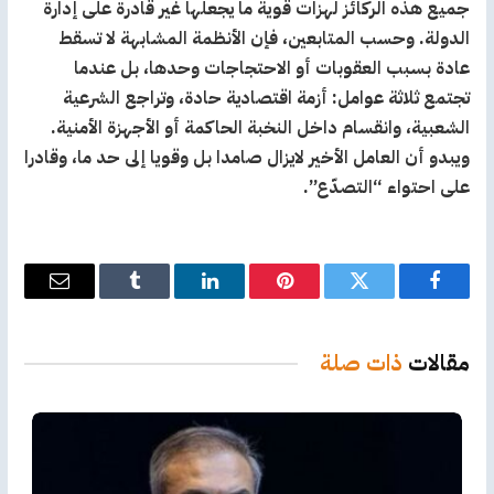
جميع هذه الركائز لهزات قوية ما يجعلها غير قادرة على إدارة
الدولة. وحسب المتابعين، فإن الأنظمة المشابهة لا تسقط
عادة بسبب العقوبات أو الاحتجاجات وحدها، بل عندما
تجتمع ثلاثة عوامل: أزمة اقتصادية حادة، وتراجع الشرعية
الشعبية، وانقسام داخل النخبة الحاكمة أو الأجهزة الأمنية.
ويبدو أن العامل الأخير لايزال صامدا بل وقويا إلى حد ما، وقادرا
على احتواء “التصدّع”.
فيسبوك
تويتر
بينتيريست
لينكدإن
Tumblr
البريد
الإلكترو
مقالات
ذات صلة