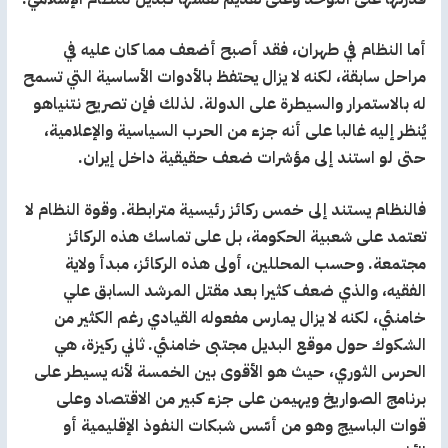
أما النظام في طهران، فقد أصبح أضعف مما كان عليه في
مراحل سابقة، لكنه لا يزال يحتفظ بالأدوات الأساسية التي تسمح
له بالاستمرار والسيطرة على الدولة. لذلك فإن تصريح نتنياهو
يُنظر إليه غالبا على أنه جزء من الحرب السياسية والإعلامية،
حتى لو استند إلى مؤشرات ضعف حقيقية داخل إيران.
فالنظام يستند إلى خمس ركائز رئيسية مترابطة. وقوة النظام لا
تعتمد على شعبية الحكومة، بل على تماسك هذه الركائز
مجتمعة. وحسب المحللين، أولى هذه الركائز، مبدأ ولاية
الفقيه، والذي ضعف كثيرا بعد مقتل المرشد السابق علي
خامنئي، لكنه لا يزال يمارس مفعوله القيادي رغم الكثير من
الشكوك حول موقع البديل مجتبى خامنئي. ثاني ركيزة، هي
الحرس الثوري، حيث هو الأقوى بين الخمسة لأنه يسيطر على
برنامج الصواريخ ويهيمن على جزء كبير من الاقتصاد وعلى
قوات الباسيج وهو من أسّس شبكات النفوذ الإقليمية أو