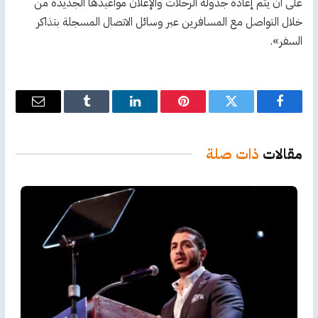
على أن يتم إعادة جدولة الرحلات والإعلان مواعيدها الجديدة من
خلال التواصل مع المسافرين عبر وسائل الاتصال المسجلة بتذاكر
السفر».
فيسبوك
تويتر
بينتيريست
لينكدإن
Tumblr
البريد
الإلكترو
مقالات
ذات صلة