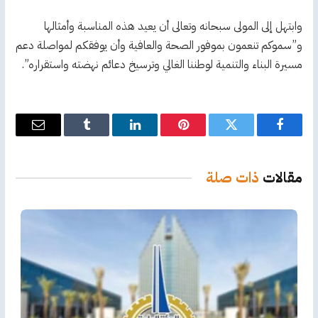
وابتهل إلى المولى سبحانه وتعالى أن يعيد هذه المناسبة وأمثالها
و”سموكم تنعمون بموفور الصحة والعافية وأن يوفقكم لمواصلة دعم
مسيرة البناء والتنمية لوطننا الغالي وترسيخ دعائم نهضته واستقراره”.
فيسبوك
تويتر
بينتيريست
لينكدإن
Tumblr
البريد
الإلكترو
مقالات
ذات صلة