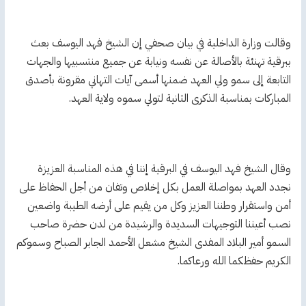
وقالت وزارة الداخلية في بيان صحفي إن الشيخ فهد اليوسف بعث
ببرقية تهنئة بالأصالة عن نفسه ونيابة عن جميع منتسبيها والجهات
التابعة إلى سمو ولي العهد ضمنها أسمى آيات التهاني مقرونة بأصدق
المباركات بمناسبة الذكرى الثانية لتولي سموه ولاية العهد.
وقال الشيخ فهد اليوسف في البرقية إننا في هذه المناسبة العزيزة
نجدد العهد بمواصلة العمل بكل إخلاص وتفان من أجل الحفاظ على
أمن واستقرار وطننا العزيز وكل من يقيم على أرضه الطيبة واضعين
نصب أعيننا التوجيهات السديدة والرشيدة من لدن حضرة صاحب
السمو أمير البلاد المفدى الشيخ مشعل الأحمد الجابر الصباح وسموكم
الكريم حفظكما الله ورعاكما.