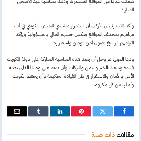
شملت عددا من المواقع العسكرية وذلك بمناسبة عيد الأضحى
المبارك.
وأكد نائب رئيس الأركان أن استمرار منتسبي الجيش الكويتي في أداء
مهامهم بمختلف المواقع يعكس حسهم العالي بالمسؤولية ويؤكد
التزامهم الراسخ بصون أمن الوطن واستقراره.
ودعا المولى عز وجل أن يعيد هذه المناسبة المباركة على دولة الكويت
قيادة وشعبا بالخير واليمن والبركات وأن يديم على وطننا الغالي نعمة
الأمن والأمان والاستقرار في ظل القيادة الحكيمة وأن يحفظ الكويت
وأهلها من كل مكروه.
فيسبوك
تويتر
بينتيريست
لينكدإن
Tumblr
البريد
الإلكترو
مقالات
ذات صلة