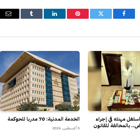
فيسبوك
تويتر
بينتيريست
لينكدإن
Tumblr
البري
الإل
تغل مهنته في إجراء
الخدمة المدنية: 70 مدربا للحوكمة
.. بالمخالفة للقانون
5 أغسطس، 2026