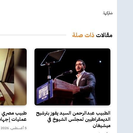
شاركها.
مقالات
ذات صلة
الطبيب عبدالرحمن السيد يفوز بترشيح
طبيب مصري اس
الديمقراطيين لمجلس الشيوخ في
عمليات إجهاض
ميشيغان
5 أغسطس، 2026