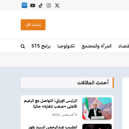
X
الانستغرام
تيكتوك
يوتيوب
RSS
(Twitter)
إشترك الآن
قتصاد
المرأة والمجتمع
تكنولوجيا
برامج STS
أحدث المقالات
الرئيس الإيراني: التواصل مع الزعيم
الأعلى «صعب للغاية» حاليًا
5 أغسطس، 2026
الطبيب عبدالرحمن السيد يفوز