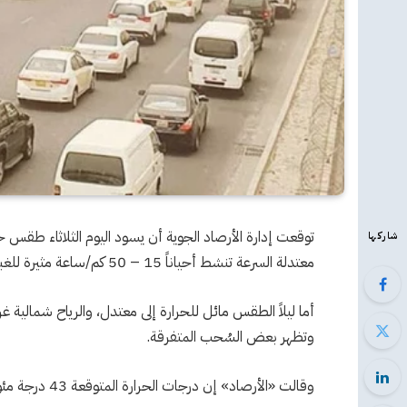
توقعت إدارة الأرصاد الجوية أن يسود اليوم الثلاثاء طقس حار
شاركها
معتدلة السرعة تنشط أحياناً 15 – 50 كم/ساعة مثيرة للغبار على المناطق المكشوفة، وتظهر بعض السُحب المتفرقة.
وتظهر بعض السُحب المتفرقة.
وقالت «الأرصاد» إن درجات الحرارة المتوقعة 43 درجة مئوية للعظمى، و27 درجة للصغرى.