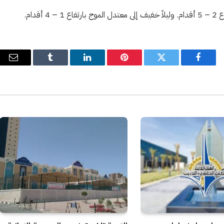
دام.
فيسبوك
تويتر
بينتيريست
لينكدإن
Tumblr
البري
الإل