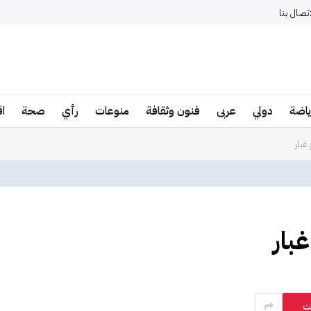
اتصال بنا
ياضة
دولي
عربى
فنون وثقافة
منوعات
رأي
صحة
ا
غبار
بار
ت