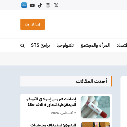
X
الانستغرام
تيكتوك
يوتيوب
RSS
(Twitter)
إشترك الآن
قتصاد
المرأة والمجتمع
تكنولوجيا
برامج STS
أحدث المقالات
إصابات فيروس إيبولا في الكونغو
الديمقراطية تتجاوز 4 آلاف حالة
7 أغسطس، 2026
البديوي: استهداف ميليشيات