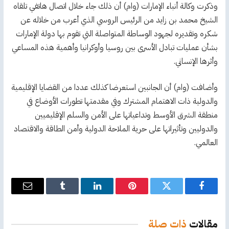
وذكرت وكالة أنباء الإمارات (وام) أن ذلك جاء خلال اتصال هاتفي تلقاه
الشيخ محمد بن زايد من الرئيس الروسي الذي أعرب من خلاله عن
شكره وتقديره لجهود الوساطة المتواصلة التي تقوم بها دولة الإمارات
بشأن عمليات تبادل الأسرى بين روسيا وأوكرانيا وأهمية هذه المساعي
وأثرها الإنساني.
وأضافت (وام) أن الجانبين استعرضا كذلك عددا من القضايا الإقليمية
والدولية ذات الاهتمام المشترك وفي مقدمتها تطورات الأوضاع في
منطقة الشرق الأوسط وتداعياتها على الأمن والسلم الإقليميين
والدوليين وتأثيراتها على حرية الملاحة الدولية وأمن الطاقة والاقتصاد
العالمي.
فيسبوك
تويتر
بينتيريست
لينكدإن
Tumblr
البريد
الإلكترو
مقالات
ذات صلة