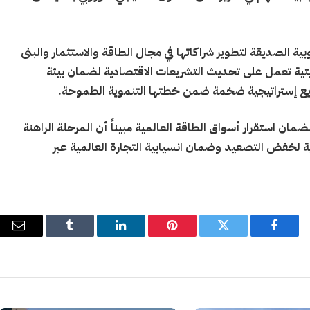
ية الصديقة لتطوير شراكاتها في مجال الطاقة والاستثمار والبنى
ويتية تعمل على تحديث التشريعات الاقتصادية لضمان بيئة
ريع إستراتيجية ضخمة ضمن خطتها التنموية الطموحة
.
ان استقرار أسواق الطاقة العالمية مبيناً أن المرحلة الراهنة
ولية لخفض التصعيد وضمان انسيابية التجارة العالمية عبر
فيسبوك
تويتر
بينتيريست
لينكدإن
Tumblr
البري
الإل