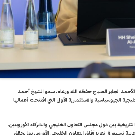
أحمد الجابر الصباح حفظه الله ورعاه، سمو الشيخ أحمد
خليجية الجيوسياسية والاستثمارية الأولى التي افتتحت أعمالها
اريخية بين دول مجلس التعاون الخليجي والشركاء الأوروبيين،
بية تسهم في تعزيز آفاق التعاون الخليجي الأوروبي بما يحقق