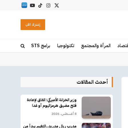
X
الانستغرام
تيكتوك
يوتيوب
RSS
(Twitter)
إشترك الآن
قتصاد
المرأة والمجتمع
تكنولوجيا
برامج STS
أحدث المقالات
وزير الخزانة الأميركي: اتفاق لإعادة
فتح مضيق هرمزاليوم أو غدا
8 أغسطس، 2026
مدرب ريال مدريد..التغيير يبدأ من