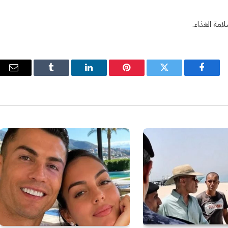
امة الغذاء.
فيسبوك
تويتر
بينتيريست
لينكدإن
Tumblr
البري
الإل