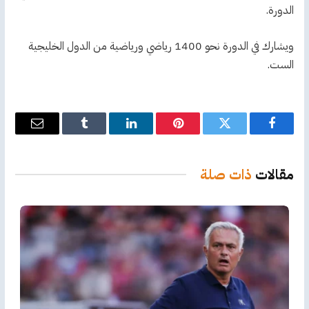
الدورة.
ويشارك في الدورة نحو 1400 رياضي ورياضية من الدول الخليجية
الست.
فيسبوك
تويتر
بينتيريست
لينكدإن
Tumblr
البريد
الإلكترو
مقالات
ذات صلة