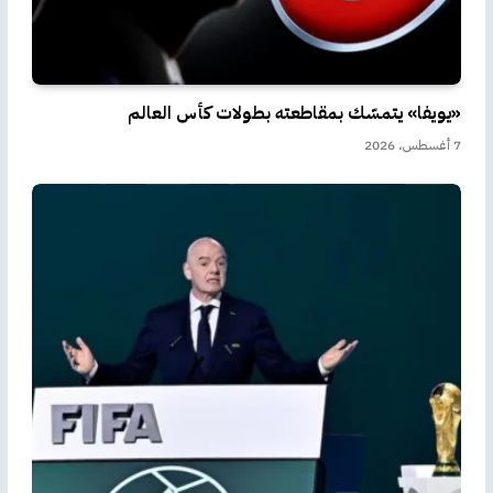
«يويفا» يتمسّك بمقاطعته بطولات كأس العالم
7 أغسطس، 2026