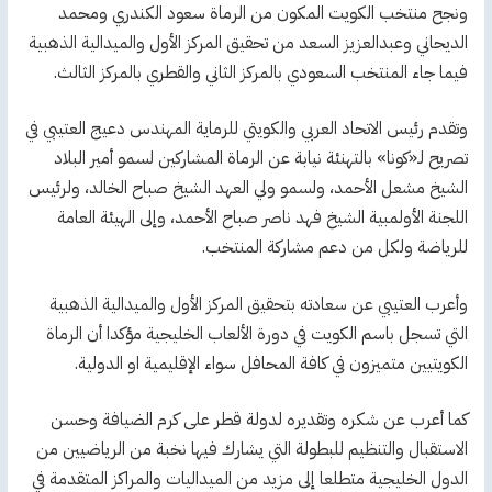
ونجح منتخب الكويت المكون من الرماة سعود الكندري ومحمد
الديحاني وعبدالعزيز السعد من تحقيق المركز الأول والميدالية الذهبية
فيما جاء المنتخب السعودي بالمركز الثاني والقطري بالمركز الثالث.
وتقدم رئيس الاتحاد العربي والكويتي للرماية المهندس دعيج العتيبي في
تصريح لـ«كونا» بالتهنئة نيابة عن الرماة المشاركين لسمو أمير البلاد
الشيخ مشعل الأحمد، ولسمو ولي العهد الشيخ صباح الخالد، ولرئيس
اللجنة الأولمبية الشيخ فهد ناصر صباح الأحمد، وإلى الهيئة العامة
للرياضة ولكل من دعم مشاركة المنتخب.
وأعرب العتيبي عن سعادته بتحقيق المركز الأول والميدالية الذهبية
التي تسجل باسم الكويت في دورة الألعاب الخليجية مؤكدا أن الرماة
الكويتيين متميزون في كافة المحافل سواء الإقليمية او الدولية.
كما أعرب عن شكره وتقديره لدولة قطر على كرم الضيافة وحسن
الاستقبال والتنظيم للبطولة التي يشارك فيها نخبة من الرياضيين من
الدول الخليجية متطلعا إلى مزيد من الميداليات والمراكز المتقدمة في