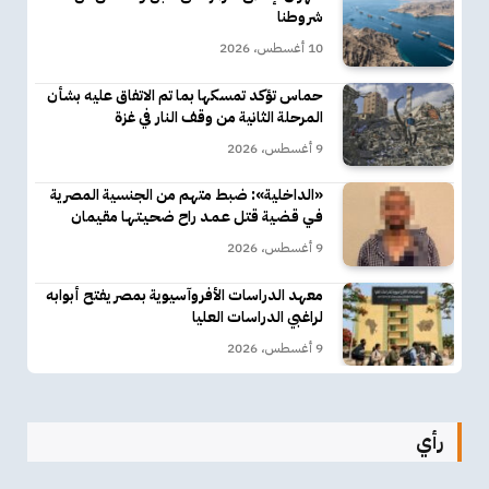
شروطنا
10 أغسطس، 2026
حماس تؤكد تمسكها بما تم الاتفاق عليه بشأن
المرحلة الثانية من وقف النار في غزة
9 أغسطس، 2026
«الداخلية»: ضبط متهم من الجنسية المصرية
فـي قـضـية قتـل عـمـد راح ضحـيـتـهـا مقـيمان
9 أغسطس، 2026
معهد الدراسات الأفروآسيوية بمصر يفتح أبوابه
لراغبي الدراسات العليا
9 أغسطس، 2026
رأي